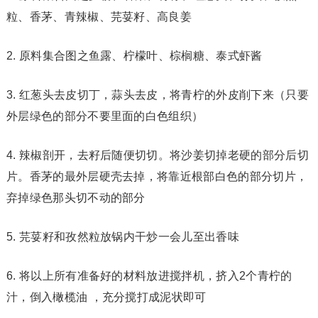
粒、香茅、青辣椒、芫荽籽、高良姜
2. 原料集合图之鱼露、柠檬叶、棕榈糖、泰式虾酱
3. 红葱头去皮切丁，蒜头去皮，将青柠的外皮削下来（只要
外层绿色的部分不要里面的白色组织）
4. 辣椒剖开，去籽后随便切切。将沙姜切掉老硬的部分后切
片。香茅的最外层硬壳去掉，将靠近根部白色的部分切片，
弃掉绿色那头切不动的部分
5. 芫荽籽和孜然粒放锅内干炒一会儿至出香味
6. 将以上所有准备好的材料放进搅拌机，挤入2个青柠的
汁，倒入橄榄油 ，充分搅打成泥状即可