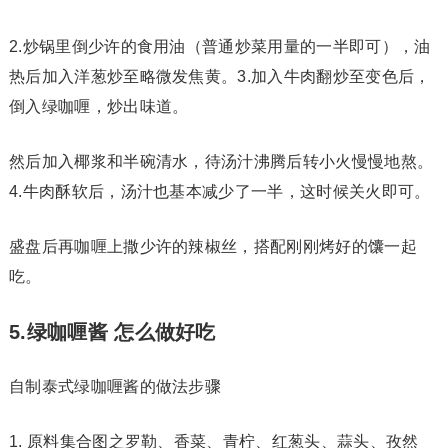
2.炒锅里倒少许的食用油（普通炒菜用量的一半即可），油
热后加入洋葱炒至略微发焦黄。3.加入牛肉翻炒至变色后，
倒入绿咖喱，炒出味道。
然后加入椰浆和半碗清水，待汤汁沸腾后转小火慢慢地熬。
4.牛肉酥软后，汤汁也基本减少了一半，这时候关火即可。
盛盘后再咖喱上撒少许的辣椒丝，搭配刚刚烤好的馕一起
吃。
5.绿咖喱酱 怎么做好吃
自制泰式绿咖喱酱的做法步骤
1. 原料集合图之罗勒、香菜、青柠、红葱头、蒜头、孜然