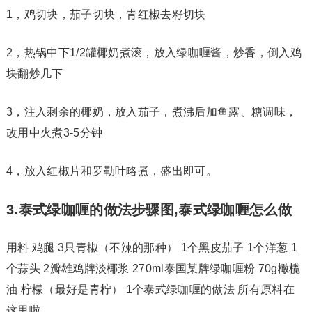
1，鸡切块，茄子切块，青红椒去籽切块
2，热锅中下1/2罐椰奶煮滚，放入绿咖喱酱，炒香，倒入鸡
块翻炒几下
3，注入剩余的椰奶，放入茄子，煮沸后加鱼露、糖调味，
改用中火煮3-5分钟
4，放入红椒片和罗勒叶略煮，盛出即可。
3.泰式绿咖喱的做法步骤图,泰式绿咖喱怎么做
用料 鸡腿 3只青椒（不辣的那种） 1个黑皮茄子 1个洋葱 1
个蒜头 2瓣雄鸡牌淡椰浆 270ml泰国某牌绿咖喱粉 70g橄榄
油 柠檬（最好是青柠） 1个泰式绿咖喱的做法 所有原料在
这里啦。