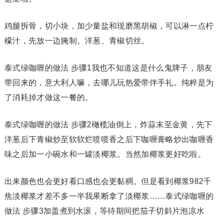
鸡腿拆骨，切小块，加少量盐和现磨黑胡椒，可以淋一点柠
檬汁，先放一边腌制。洋葱、青椒切丝。
泰式绿咖喱的做法 步骤1我也不知道这是什么鬼牌子，朋友
带回来的，意大利人嘛，去哪儿玩热爱带伴手礼。纯粹是为
了消耗掉才做这一餐的。
泰式绿咖喱的做法 步骤2橄榄油倒上，炸蒜末至金黄，先下
洋葱后下青椒炒至软软烂喷喷香之后下咖喱膏略炒出咖喱香
味之后加一小碗水和一罐淡椰浆。当然加椰浆更好吃啦。
出来颜色也会更好看口感也会更黏稠。但是看到椰浆982千
焦淡椰浆才差不多一半我果断拿了淡椰浆……泰式绿咖喱的
做法 步骤3加盖煮到水滚，等待期间把茄子切斜片泡凉水