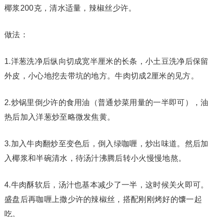
椰浆200克，清水适量，辣椒丝少许。
做法：
1.洋葱洗净后纵向切成宽半厘米的长条，小土豆洗净后保留
外皮，小心地挖去带坑的地方。牛肉切成2厘米的见方。
2.炒锅里倒少许的食用油（普通炒菜用量的一半即可），油
热后加入洋葱炒至略微发焦黄。
3.加入牛肉翻炒至变色后，倒入绿咖喱，炒出味道。然后加
入椰浆和半碗清水，待汤汁沸腾后转小火慢慢地熬。
4.牛肉酥软后，汤汁也基本减少了一半，这时候关火即可。
盛盘后再咖喱上撒少许的辣椒丝，搭配刚刚烤好的馕一起
吃。