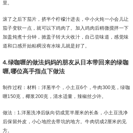
里。
滚了之后下茄片，挤半个柠檬汁进去，中小火炖一小会儿让
茄子变软一点，就可以下鸡肉了。加入鸡肉后稍微搅拌一下
加盖炖煮十分钟，掀盖子转大火收汁，自己尝味道，感觉味
道和口感开始粘稠没有水味儿就是好了。
4.绿咖喱的做法妈妈的朋友从日本带回来的绿咖
喱,哪位高手指点下做法
制作过程：材料：洋葱半个，小土豆6个，牛肉300克，绿咖
喱150克，椰浆200克，清水适量，辣椒丝少许。
做法：1.洋葱洗净后纵向切成宽半厘米的长条，小土豆洗净
后保留外皮，小心地挖去带坑的地方。牛肉切成2厘米的见
方。