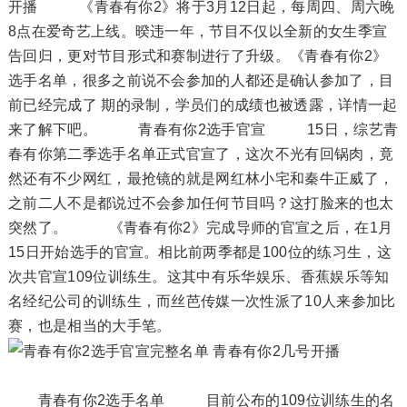
开播 《青春有你2》将于3月12日起，每周四、周六晚
8点在爱奇艺上线。暌违一年，节目不仅以全新的女生季宣
告回归，更对节目形式和赛制进行了升级。《青春有你2》
选手名单，很多之前说不会参加的人都还是确认参加了，目
前已经完成了 期的录制，学员们的成绩也被透露，详情一起
来了解下吧。 青春有你2选手官宣 15日，综艺青
春有你第二季选手名单正式官宣了，这次不光有回锅肉，竟
然还有不少网红，最抢镜的就是网红林小宅和秦牛正威了，
之前二人不是都说过不会参加任何节目吗？这打脸来的也太
突然了。 《青春有你2》完成导师的官宣之后，在1月
15日开始选手的官宣。相比前两季都是100位的练习生，这
次共官宣109位训练生。这其中有乐华娱乐、香蕉娱乐等知
名经纪公司的训练生，而丝芭传媒一次性派了10人来参加比
赛，也是相当的大手笔。
青春有你2选手名单 目前公布的109位训练生的名