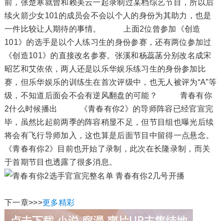
前，张楚寒就曾和赖美云一起录制过某档综艺节目，所以后
续火箭少女101的成员会不会以个人的身份为其助力，也是
一件比较让人期待的事情。 上面2位曾参加《创造
101》的选手是以个人练习生的身份参赛，还有两位参加过
《创造101》的直接改名参赛。张溪和杨蕊菡分别改名成宋
昭艺和艾依依，两人还是以乐华娱乐练习生的身份参加比
赛，但乐华娱乐的训练生在首次评级中，也无人被评为“A”等
级，不知道后面会不会有逆风翻盘的可能？ 青春有你
2什么时候播出 《青春有你2》的导师阵容已经官宣完
毕，虽然比起前两季的阵容稍显不足，但节目组也曝光后续
将会有飞行导师加入，这也算是后面节目中留得一点悬念。
《青春有你2》目前也开始了录制，此次在长隆录制，而关
于首期节目也透露了很多消息。
下一章>>>
更多精彩