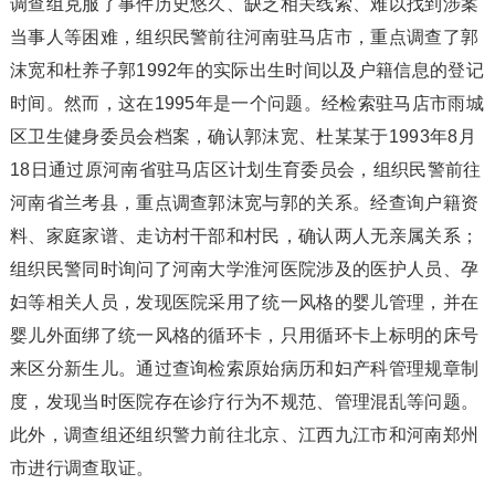
调查组克服了事件历史悠久、缺乏相关线索、难以找到涉案
当事人等困难，组织民警前往河南驻马店市，重点调查了郭
沫宽和杜养子郭1992年的实际出生时间以及户籍信息的登记
时间。然而，这在1995年是一个问题。经检索驻马店市雨城
区卫生健身委员会档案，确认郭沫宽、杜某某于1993年8月
18日通过原河南省驻马店区计划生育委员会，组织民警前往
河南省兰考县，重点调查郭沫宽与郭的关系。经查询户籍资
料、家庭家谱、走访村干部和村民，确认两人无亲属关系；
组织民警同时询问了河南大学淮河医院涉及的医护人员、孕
妇等相关人员，发现医院采用了统一风格的婴儿管理，并在
婴儿外面绑了统一风格的循环卡，只用循环卡上标明的床号
来区分新生儿。通过查询检索原始病历和妇产科管理规章制
度，发现当时医院存在诊疗行为不规范、管理混乱等问题。
此外，调查组还组织警力前往北京、江西九江市和河南郑州
市进行调查取证。