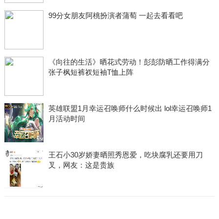
99分女朋友阿桃扮演者蒲萄 一起去看看吧
《向往的生活》晒花式劳动！彭彭防晒工作得满分
张子枫短裤衩短袖T恤上阵
英雄联盟1月幸运召唤师什么时候出 lol幸运召唤师1
月活动时间
王石小30岁娇妻晒照秀恩爱，吃块腐乳还要用刀
叉，网友：这是贵族