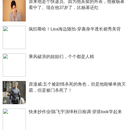
原来他是个快递员。因为他英俊的外表，他被杨幂
看中了。现在他37岁了，比杨幂还红
疯狂嘶哈！Lisa海边随拍-穿裹身半透长裙秀美背
乘风破浪的姐姐们，个个都是人精
原漫威:五个被剧情杀死的角色，但是他能够单挑灭
霸，但是被门杀死了！
快来抄作业!陈飞宇演绎秋日格调-穿搭look学起来