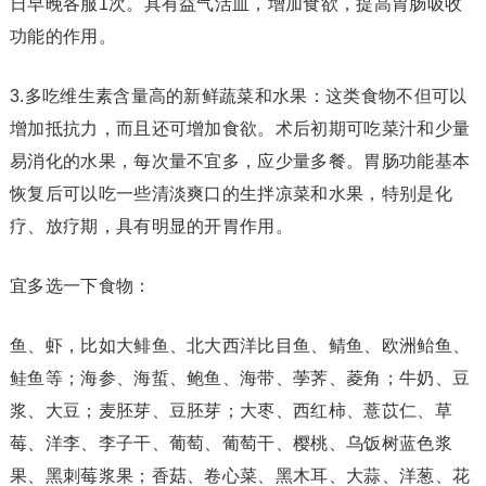
日早晚各服1次。具有益气活血，增加食欲，提高胃肠吸收
功能的作用。
3.多吃维生素含量高的新鲜蔬菜和水果：这类食物不但可以
增加抵抗力，而且还可增加食欲。术后初期可吃菜汁和少量
易消化的水果，每次量不宜多，应少量多餐。胃肠功能基本
恢复后可以吃一些清淡爽口的生拌凉菜和水果，特别是化
疗、放疗期，具有明显的开胃作用。
宜多选一下食物：
鱼、虾，比如大鲱鱼、北大西洋比目鱼、鲭鱼、欧洲鲐鱼、
鲑鱼等；海参、海蜇、鲍鱼、海带、荸荠、菱角；牛奶、豆
浆、大豆；麦胚芽、豆胚芽；大枣、西红柿、薏苡仁、草
莓、洋李、李子干、葡萄、葡萄干、樱桃、乌饭树蓝色浆
果、黑刺莓浆果；香菇、卷心菜、黑木耳、大蒜、洋葱、花