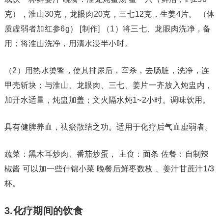
克），淮山30克，龙眼肉20克，三七12克，生姜4片。 （体
质虚弱者加红参6g） [制作] （1）将三七、龙眼肉洗净，备
用；将淮山洗净，用清水浸半小时。
（2）用热水烫鳖，使其排尿后，宰杀，去肠脏，洗净，连
甲壳斩块；与淮山、龙眼肉、三七、姜片一齐放入炖盅内，
加开水适量，炖盅加盖；文火隔水炖1~2小时。调味饮用。
具有健脾养血，祛瘀散结之功。适用于化疗后气血虚弱者。
蔬菜：黑木耳炒肉、番茄炒蛋， 主食：面条 佐餐：自制辣
椒酱 可以加一些什锦小菜 晚餐后鲜枣数枚 、姜汁甘蔗汁1/3
杯。
3.化疗期间的饮食