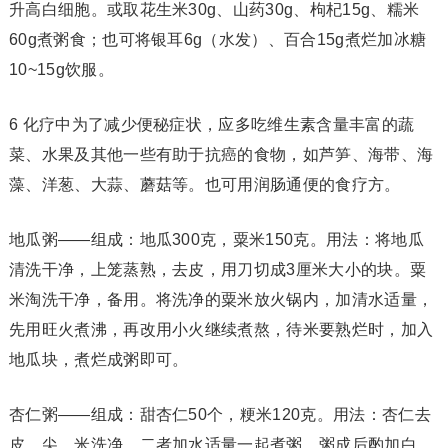
升高白细胞。或取花生米30g、山药30g、枸杞15g、糯米
60g煮粥食；也可将银耳6g（水发）、百合15g煮烂加冰糖
10~15g饮服。
6 化疗中为了减少便秘症状，应多吃维生素含量丰富的蔬
菜、水果及其他一些有助于抗癌的食物，如芦笋、海带、海
藻、洋葱、大蒜、蘑菇等。也可用润肠通便的食疗方。
地瓜粥——组成：地瓜300克，粟米150克。用法：将地瓜
清洗干净，上笼蒸熟，去皮，用刀切成3厘米大小的块。粟
米淘洗干净，备用。将洗净的粟米放火锅内，加清水适量，
先用旺火煮沸，再改用小火继续煮熬，待米要熟烂时，加入
地瓜块，煮烂成粥即可。
杏仁粥——组成：甜杏仁50个，粳米120克。用法：杏仁去
皮、尖，米洗净，二者加水适量一起煮粥，粥成后酌加白