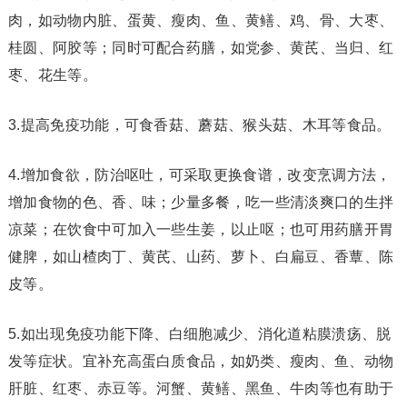
肉，如动物内脏、蛋黄、瘦肉、鱼、黄鳝、鸡、骨、大枣、
桂圆、阿胶等；同时可配合药膳，如党参、黄芪、当归、红
枣、花生等。
3.提高免疫功能，可食香菇、蘑菇、猴头菇、木耳等食品。
4.增加食欲，防治呕吐，可采取更换食谱，改变烹调方法，
增加食物的色、香、味；少量多餐，吃一些清淡爽口的生拌
凉菜；在饮食中可加入一些生姜，以止呕；也可用药膳开胃
健脾，如山楂肉丁、黄芪、山药、萝卜、白扁豆、香蕈、陈
皮等。
5.如出现免疫功能下降、白细胞减少、消化道粘膜溃疡、脱
发等症状。宜补充高蛋白质食品，如奶类、瘦肉、鱼、动物
肝脏、红枣、赤豆等。河蟹、黄鳝、黑鱼、牛肉等也有助于