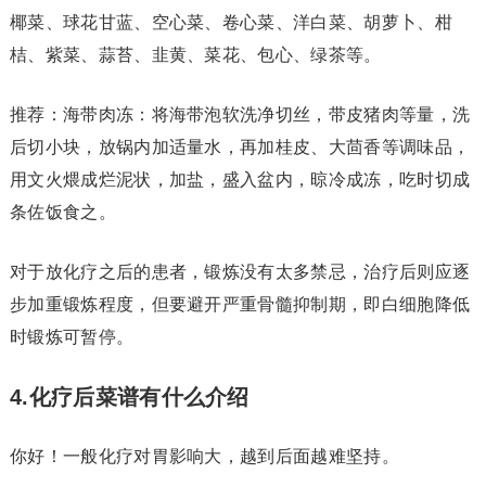
椰菜、球花甘蓝、空心菜、卷心菜、洋白菜、胡萝卜、柑
桔、紫菜、蒜苔、韭黄、菜花、包心、绿茶等。
推荐：海带肉冻：将海带泡软洗净切丝，带皮猪肉等量，洗
后切小块，放锅内加适量水，再加桂皮、大茴香等调味品，
用文火煨成烂泥状，加盐，盛入盆内，晾冷成冻，吃时切成
条佐饭食之。
对于放化疗之后的患者，锻炼没有太多禁忌，治疗后则应逐
步加重锻炼程度，但要避开严重骨髓抑制期，即白细胞降低
时锻炼可暂停。
4.化疗后菜谱有什么介绍
你好！一般化疗对胃影响大，越到后面越难坚持。