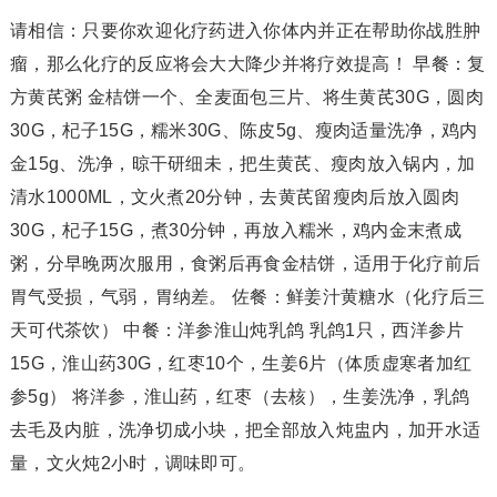
请相信：只要你欢迎化疗药进入你体内并正在帮助你战胜肿
瘤，那么化疗的反应将会大大降少并将疗效提高！ 早餐：复
方黄芪粥 金桔饼一个、全麦面包三片、将生黄芪30G，圆肉
30G，杞子15G，糯米30G、陈皮5g、瘦肉适量洗净，鸡内
金15g、洗净，晾干研细未，把生黄芪、瘦肉放入锅内，加
清水1000ML，文火煮20分钟，去黄芪留瘦肉后放入圆肉
30G，杞子15G，煮30分钟，再放入糯米，鸡内金末煮成
粥，分早晚两次服用，食粥后再食金桔饼，适用于化疗前后
胃气受损，气弱，胃纳差。 佐餐：鲜姜汁黄糖水（化疗后三
天可代茶饮） 中餐：洋参淮山炖乳鸽 乳鸽1只，西洋参片
15G，淮山药30G，红枣10个，生姜6片（体质虚寒者加红
参5g） 将洋参，淮山药，红枣（去核），生姜洗净，乳鸽
去毛及内脏，洗净切成小块，把全部放入炖盅内，加开水适
量，文火炖2小时，调味即可。