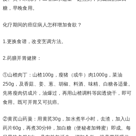
糖，早晚食用。
化疗期间的癌症病人怎样增加食欲？
1.更换食谱，改变烹调方法。
2.药膳开胃健脾：
①山楂肉丁：山楂100g，瘦猪（或牛）肉1000g，菜油
250g，及香菇、姜、葱、胡椒、料酒、味精、白糖各适量。
先将瘦肉切成片，油爆过，再用山楂调料等囟透烧干，即可
食用。既可开胃又可抗癌。
②黄芪山药羹：用黄芪30g，加水煮半小时，去渣，加入山
药片60g，再煮30分钟，加白糖（便秘者加蜂蜜）即成。每