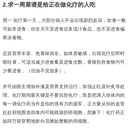
2.求一周菜谱是给正在做化疗的人吃
周一 化疗第一天，大部分病人不会出现剧烈反应，饮食一般
可如常进食，但全天不宜进食过多流汁食品，也不宜进食偏
寒凉食物。
总宜营养丰富、色香味俱全。如体质敏感，出现化疗后即时
呕吐者，可适当减少进食量及进食次数，香辣煎炸食物均可
少量进食，（但油不宜放多）。
并可由医生增加补液及营养支持治疗，加强止吐及针灸等处
理。化疗期间最关键是不要抗拒化疗，而是把滴入你体内的
每一滴化疗药当作是你的强有力的援军，正大量从你的血管
赶赴前线围攻你体内可能残留的癌细胞，想象下：化疗药正
如同万箭穿靶地射向丑陋如蟹般的癌细胞。