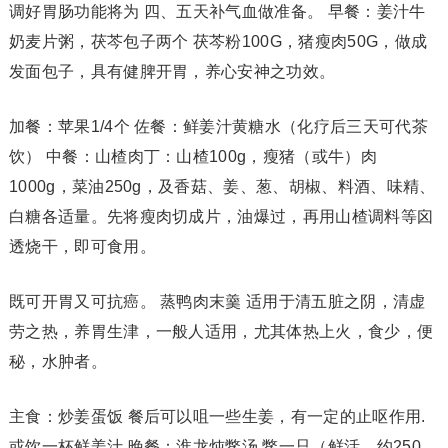
调好胃肠功能将为 四、五天补气血做准备。 早餐：姜汁牛
奶麦片粥，茯芩包子两个 茯芩粉100G，猪瘦肉50G，做成
发面包子，具有健脾开胃，养心安神之功效。
加餐：苹果1/4个 佐餐：鲜姜汁黄糖水（化疗后三天可代茶
饮） 中餐：山楂肉丁：山楂100g，瘦猪（或牛）肉
1000g，菜油250g，及香菇、姜、葱、胡椒、料酒、味精、
白糖各适量。先将瘦肉切成片，油爆过，再用山楂调料等囟
透烧干，即可食用。
既可开胃又可抗癌。 蒸鸭肉末羹 适用于清五脏之阴，清虚
劳之热，养胃生津，一般人适用，尤其体热上火，食少，便
秘，水肿者。
主食：炒姜蛋饭 餐后可以咀一些生姜，有一定的止呕作用.
或饮一杯鲜姜汁 晚餐：淮龙炖鳖汤 鳖一只（鲜活，约250