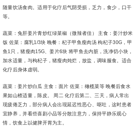
随量饮汤食肉。适用于化疗后气阴受损，乏力，食少，口干
等。
蔬菜：兔肝姜片青炒红绿菜椒（微辣者佳） 主食：姜汁炒米
饭 佐菜：腐乳1/3块 晚餐：杞子甲鱼瘦肉汤 枸杞子30G，甲
鱼1只，猪瘦肉15G、姜片6块 将甲鱼去内脏，洗净切小块，
加水适量，与枸杞子，猪瘦肉炖烂，放盐，调味服食。适合
化疗后身体虚弱。
蔬菜：姜片炒白瓜 主食：面片 佐菜：橄榄菜等 晚餐后食水
果如山楂适量，陈皮。 周二 化疗后第二、三天，病人常出
现疲倦乏力，部分病人会出现延迟性恶心、呕吐，这时患者
宜静养，并看些喜剧小品等分散注意力，保持平静乐观心
情，饮食上以健脾开胃为主。